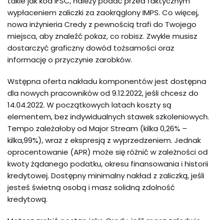
takie jak kod IFSC, należy podać przed faktycznym
wypłaceniem zaliczki za zaokrąglony IMPS. Co więcej,
nowa inżynieria Credy z pewnością trafi do Twojego
miejsca, aby znaleźć pokaz, co robisz. Zwykle musisz
dostarczyć graficzny dowód tożsamości oraz
informację o przyczynie zarobków.
Wstępna oferta nakładu komponentów jest dostępna
dla nowych pracowników od 9.12.2022, jeśli chcesz do
14.04.2022. W początkowych latach koszty są
elementem, bez indywidualnych stawek szkoleniowych.
Tempo zależałoby od Major Stream (kilka 0,26% –
kilka,99%), wraz z ekspresją z wyprzedzeniem. Jednak
oprocentowanie (APR) może się różnić w zależności od
kwoty żądanego podatku, okresu finansowania i historii
kredytowej. Dostępny minimalny nakład z zaliczką, jeśli
jesteś świetną osobą i masz solidną zdolność
kredytową.