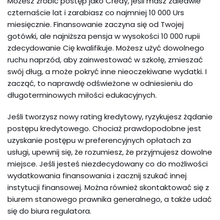
Możesz zrobić postęp jako Credy, jeśli masz zaledwie
czternaście lat i zarabiasz co najmniej 10 000 Urs
miesięcznie. Finansowanie zaczyna się od Twojej
gotówki, ale najniższa pensja w wysokości 10 000 rupii
zdecydowanie Cię kwalifikuje. Możesz użyć dowolnego
ruchu naprzód, aby zainwestować w szkołę, zmieszać
swój dług, a może pokryć inne nieoczekiwane wydatki. I
zacząć, to naprawdę odświeżone w odniesieniu do
długoterminowych miłości edukacyjnych.
Jeśli tworzysz nowy rating kredytowy, ryzykujesz żądanie
postępu kredytowego. Chociaż prawdopodobne jest
uzyskanie postępu w preferencyjnych opłatach za
usługi, upewnij się, że rozumiesz, że przyjmujesz dowolne
miejsce. Jeśli jesteś niezdecydowany co do możliwości
wydatkowania finansowania i zacznij szukać innej
instytucji finansowej. Można również skontaktować się z
biurem stanowego prawnika generalnego, a także udać
się do biura regulatora.